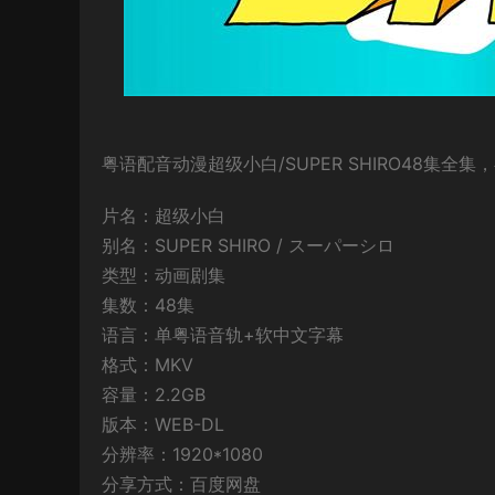
粤语配音动漫超级小白/SUPER SHIRO48集全
片名：超级小白
别名：SUPER SHIRO / スーパーシロ
类型：动画剧集
集数：48集
语言：单粤语音轨+软中文字幕
格式：MKV
容量：2.2GB
版本：WEB-DL
分辨率：1920*1080
分享方式：百度网盘