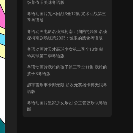
饭菜依旧美味粤语版
粤语动画片咒术回战3全12集 咒术回战第三
季粤语版
粤语动画电影名侦探柯南：独眼的残像 名侦
探柯南剧场版第28部：独眼的残像粤语版
粤语动画片天才高球少女第二季全13集 蜻
蛉高球第二季粤语版
粤语动画片我推的孩子第三季全11集 我推的
孩子3粤语版
超宇宙刑事卡邦无限 超次元英雄卡邦无限粤
语版
粤语动画片皇家少女乐团 公主管弦乐队粤语
版