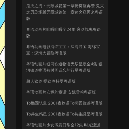
鬼灭之刃：无限城篇第一章猗窝座再袭 鬼灭
之刃剧场版无限城篇第一章猗窝座再来粤语
版
粤语动画片咔嗒咔嗒全24集 废渊战鬼粤语
版
粤语动画电影海绵宝宝：深海寻宝 海绵宝
宝：深海大冒险粤语版
粤语动画片银河铁道物语无尽星痕全4集 银
河铁道物语被时间遗忘的行星粤语版
超人狄奥 提欧奥特曼粤语版
粤语动画片安妮的童话 安妮雪莉粤语版
To椭圆轨道 2001夜物语To椭圆轨道粤语版
To共生惑星 2001夜物语To共生惑星粤语版
粤语动画片少女煮意日常全12集 时光流逝