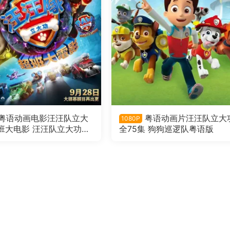
粤语动画电影汪汪队立大
粤语动画片汪汪队立大
1080P
班大电影 汪汪队立大功大
全75集 狗狗巡逻队粤语版
：超能大冒险粤语版