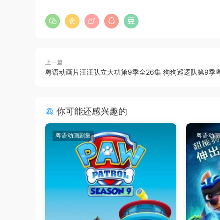
上一篇
粤语动画片汪汪队立大功第9季全26集 狗狗巡逻队第9季
你可能还感兴趣的
粤语动画剧集
粤语动画