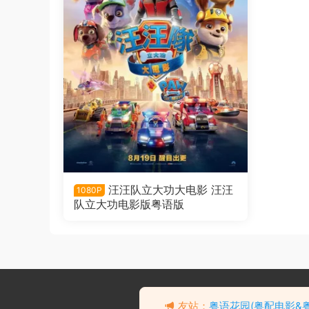
汪汪队立大功大电影 汪汪
1080P
队立大功电影版粤语版
粤语动画片Battle Spirits 少
年勇者全50集 战斗之魂：Br
去瞅瞅看
友站：
粤语花园(粤配电影&
ave粤语版
10分钟前 有人购买