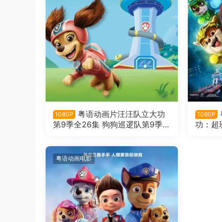
粤语动画片汪汪队立大功
1080P
1080P
第9季全26集 狗狗巡逻队第9季
功：超
粤语版
电影2
粤语动画电影