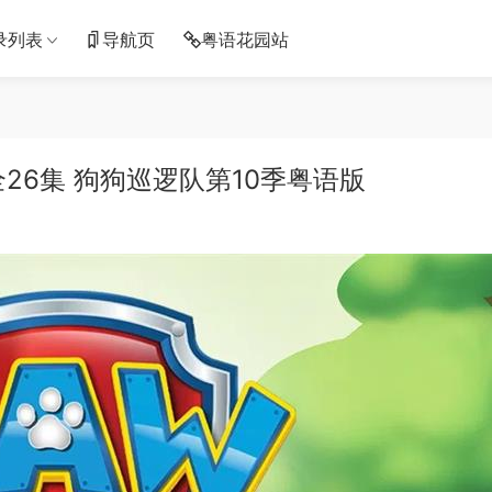
录列表
导航页
粤语花园站
26集 狗狗巡逻队第10季粤语版