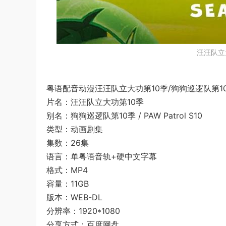
汪汪队立
粤语配音动漫汪汪队立大功第10季/狗狗巡逻队第10
片名：汪汪队立大功第10季
别名：狗狗巡逻队第10季 / PAW Patrol S10
类型：动画剧集
集数：26集
语言：单粤语音轨+硬中文字幕
格式：MP4
容量：11GB
版本：WEB-DL
分辨率：1920*1080
分享方式：百度网盘