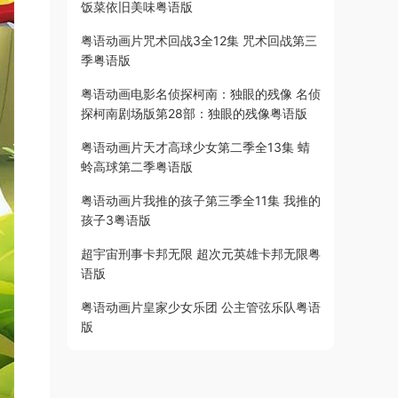
饭菜依旧美味粤语版
粤语动画片咒术回战3全12集 咒术回战第三
季粤语版
粤语动画电影名侦探柯南：独眼的残像 名侦
探柯南剧场版第28部：独眼的残像粤语版
粤语动画片天才高球少女第二季全13集 蜻
蛉高球第二季粤语版
粤语动画片我推的孩子第三季全11集 我推的
孩子3粤语版
超宇宙刑事卡邦无限 超次元英雄卡邦无限粤
语版
粤语动画片皇家少女乐团 公主管弦乐队粤语
版