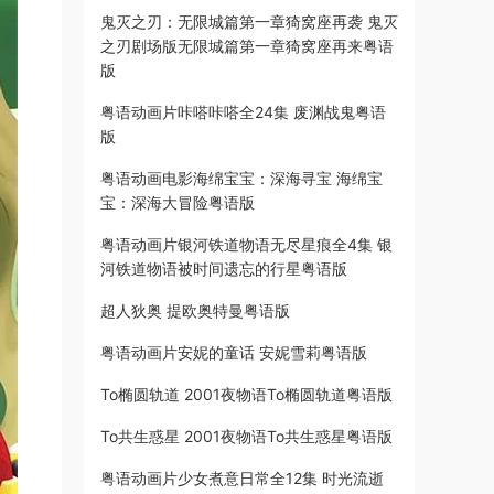
鬼灭之刃：无限城篇第一章猗窝座再袭 鬼灭
之刃剧场版无限城篇第一章猗窝座再来粤语
版
粤语动画片咔嗒咔嗒全24集 废渊战鬼粤语
版
粤语动画电影海绵宝宝：深海寻宝 海绵宝
宝：深海大冒险粤语版
粤语动画片银河铁道物语无尽星痕全4集 银
河铁道物语被时间遗忘的行星粤语版
超人狄奥 提欧奥特曼粤语版
粤语动画片安妮的童话 安妮雪莉粤语版
To椭圆轨道 2001夜物语To椭圆轨道粤语版
To共生惑星 2001夜物语To共生惑星粤语版
粤语动画片少女煮意日常全12集 时光流逝