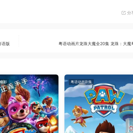
分
粤语版
粤语动画片龙珠大魔全20集 龙珠：大魔
电影
粤语动画剧集