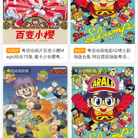
粤语动画片百变小樱M
粤语动画电影IQ博士剧
1080P
480P
agic咭全70集 魔卡少女樱粤语
场版合集 阿拉蕾剧场版粤语版
版
全集
粤语动画剧集
粤语动画剧集