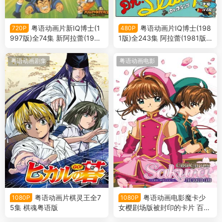
粤语动画片新IQ博士(1
粤语动画片IQ博士(198
720P
480P
997版)全74集 新阿拉蕾(1997
1版)全243集 阿拉蕾(1981版)
版)粤语版
粤语版
粤语动画剧集
粤语动画电影
粤语动画片棋灵王全7
粤语动画电影魔卡少
1080P
1080P
5集 棋魂粤语版
女樱剧场版被封印的卡片 百变
小樱之再见magic咭粤语版