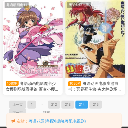
粤语动画电影
粤语动画电影
粤语动画电影魔卡少
粤语动画电影幽游白
1080P
1080P
女樱剧场版香港篇 百变小樱剧
书：冥界死斗篇·炎之绊剧场版
场版相约在香港 百变小樱剧场
粤语版
版香港之旅粤语版
上一页
1
···
212
213
214
215
下一页
跳转
友站：
粤语花园(粤配电影&粤配电视剧)