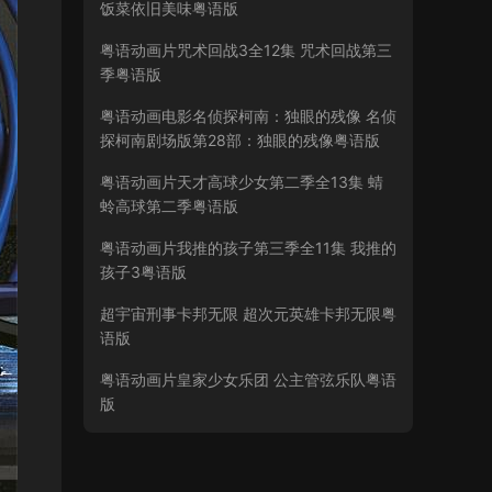
饭菜依旧美味粤语版
粤语动画片咒术回战3全12集 咒术回战第三
季粤语版
粤语动画电影名侦探柯南：独眼的残像 名侦
探柯南剧场版第28部：独眼的残像粤语版
粤语动画片天才高球少女第二季全13集 蜻
蛉高球第二季粤语版
粤语动画片我推的孩子第三季全11集 我推的
孩子3粤语版
超宇宙刑事卡邦无限 超次元英雄卡邦无限粤
语版
粤语动画片皇家少女乐团 公主管弦乐队粤语
版