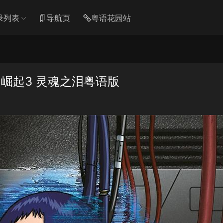
录列表
导航页
粤语花园站
崛起3 灵魂之泪粤语版