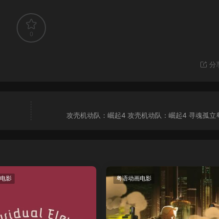
0
分
攻壳机动队：崛起4 攻壳机动队：崛起4 寻魂孤立
电影
粤语动画电影