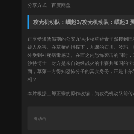
分享方式：百度网盘
攻壳机动队：崛起3/攻壳机动队：崛起3 
正享受短暂假期的公安九课少校草薙素子然接到巴
被人杀害。在草薙的指挥下，九课的石川、波玛、
外受到神秘病毒感染。在西之内恐怖袭击的同时，
沙特博士，对方是来自饱经战火的卡森共和国的卡
面，草薙一方得知恐怖分子的真实身份，正是卡尔
相？
本片根据士郎正宗的原作改编，为攻壳机动队前传A
粤动画