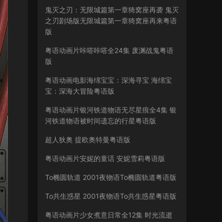
鬼灭之刃：无限城篇第一章猗窝座再袭 鬼灭
之刃剧场版无限城篇第一章猗窝座再来粤语
版
粤语动画片咔嗒咔嗒全24集 废渊战鬼粤语
版
粤语动画电影海绵宝宝：深海寻宝 海绵宝
宝：深海大冒险粤语版
粤语动画片银河铁道物语无尽星痕全4集 银
河铁道物语被时间遗忘的行星粤语版
超人狄奥 提欧奥特曼粤语版
粤语动画片安妮的童话 安妮雪莉粤语版
To椭圆轨道 2001夜物语To椭圆轨道粤语版
To共生惑星 2001夜物语To共生惑星粤语版
粤语动画片少女煮意日常全12集 时光流逝