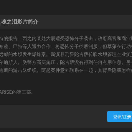
灵魂之泪影片简介
特的报告，西之内某处大厦遭受恐怖分子袭击，政府高官和商业
帕兹、巴特等人通力合作，将恐怖分子彻底制服，但草薙在行动
远郊的水坝发生爆炸案。新滨县刑警陀古萨传唤水坝管理企业负
尔迪斯人。受警方高层施压，陀古萨没有得到任何有用信息。另
迪斯的游击队组织。两起案件意外联系在一起，其背后隐藏怎样
RISE的第三部。
登录/注册