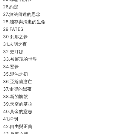
26.約定
27.無法傳達的思念
28.殘存與消逝的生命
29.FATES
30.剎那之夢
31.未明之夜
32.史汀娜
33.被展現的世界
34.惡夢
35.混沌之初
36.亞斯蘭逃亡
37.雷鳴的黑夜
38.新的旗號
39.天空的基拉
40.黃金的意志
41.抑制
42.自由與正義
43.反擊之聲