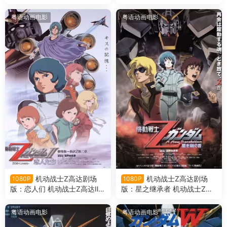
书 机动战士高达剧场版：第0
Z高达Ⅲ：星辰的鼓动是爱粤语
8MS小队 米娜的报告粤语版
版
粤语动画电影
粤语动画电影
机动战士Z高达剧场
机动战士Z高达剧场
1080P
1080P
版：恋人们 机动战士Z高达Ⅱ：
版：星之继承者 机动战士Z高
恋人们粤语版
达：星之继承者粤语版
粤语动画电影
粤语动画电影