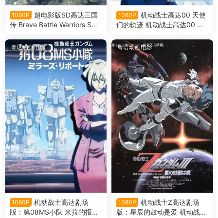
超电影版SD高达三国
机动战士高达00 天使
1080P
1080P
传 Brave Battle Warriors SD
们的轨迹 机动战士高达00 总
高达三国传剧场版粤语版
集篇：天使们的轨迹粤语版
粤语动画电影
粤语动画电影
机动战士高达剧场
机动战士Z高达剧场
1080P
1080P
版：第08MS小队 米拉的报告
版：星辰的鼓动是爱 机动战士