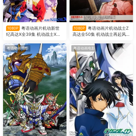
粤语动画片机动新世
粤语动画片机动战士Z
1080P
1080P
纪高达X全39集 机动战士X粤
高达全50集 机动战士再起风
语版
云粤语版
粤语动画电影
粤语动画电影