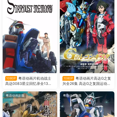
粤语动画片机动战士
粤语动画片高达G之复
1080P
1080P
高达0083星尘回忆录全13集
兴全26集 高达G之复国运动粤
机动战士高达0083星尘的回
语版
忆粤语版
粤语动画剧集
粤语动画剧集