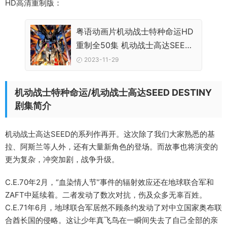
HD高清重制版：
粤语动画片机动战士特种命运HD
重制全50集 机动战士高达SEED
DESTINYHD重制粤语版
2023-11-29
机动战士特种命运/机动战士高达SEED DESTINY
剧集简介
机动战士高达SEED的系列作再开。这次除了我们大家熟悉的基
拉、阿斯兰等人外，还有大量新角色的登场。而故事也将演变的
更为复杂，冲突加剧，战争升级。
C.E.70年2月，“血染情人节”事件的辐射效应还在地球联合军和
ZAFT中延续着。二者发动了数次对抗，伤及众多无辜百姓。
C.E.71年6月，地球联合军居然不顾条约发动了对中立国家奥布联
合酋长国的侵略。这让少年真飞鸟在一瞬间失去了自己全部的亲