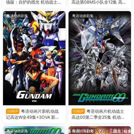
场版：自护的残光 机动战士高
高达第08MS小队全12集 高达
达0083剧场版：吉翁的残光
08MS小队粤语版
粤语版
粤语动画剧集
粤语动画剧集
粤语动画片新机动战
粤语动画片机动战士
1080P
1080P
记高达W全49集+3OVA 新机
高达00第二季全25集 机动战
动战记敢达W粤语版
士高达00 2nd粤语版
粤语动画剧集
粤语动画剧集