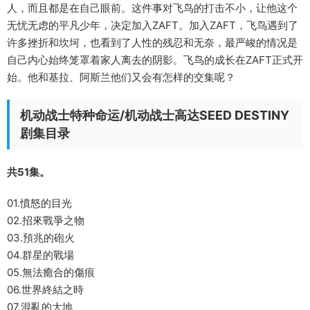
人，而且都是在自己眼前。这件事对飞鸟的打击不小，让他这个
无忧无虑的平凡少年，决定加入ZAFT。加入ZAFT，飞鸟遇到了
许多挫折和坎坷，也看到了人性的残忍和无奈，最严峻的情况是
自己内心始终笼罩着家人离去的阴影。飞鸟的成长在ZAFT正式开
始。他和基拉、阿斯兰他们又会有怎样的交集呢？
机动战士特种命运/机动战士高达SEED DESTINY
剧集目录
共51集。
01.憤怒的目光
02.招來戰爭之物
03.預兆的砲火
04.群星的戰場
05.無法癒合的傷痕
06.世界終結之時
07.混亂的大地