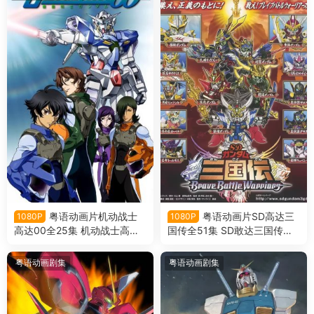
粤语动画片机动战士
粤语动画片SD高达三
1080P
1080P
高达00全25集 机动战士高达0
国传全51集 SD敢达三国传粤
0第一季粤语版
语版
粤语动画剧集
粤语动画剧集