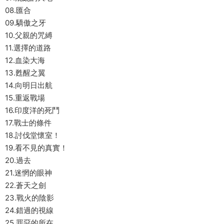
08.匯合
09.驕傲之牙
10.父親的咒縛
11.選擇的道路
12.血染大海
13.甦醒之翼
14.向明日出航
15.重返戰場
16.印度洋的死鬥
17.戰士的條件
18.討伐堂懷室！
19.看不見的真實！
20.過去
21.迷惘的眼神
22.蒼天之劍
23.戰火的陰影
24.錯過的視線
25.罪惡的所在