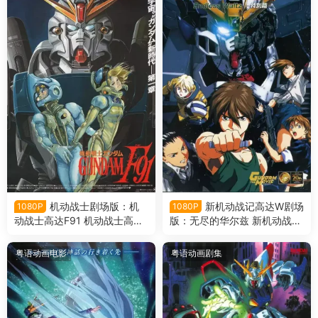
机动战士剧场版：机
新机动战记高达W剧场
1080P
1080P
动战士高达F91 机动战士高达
版：无尽的华尔兹 新机动战记
F91粤语版
高达W无尽的华尔兹粤语版
粤语动画电影
粤语动画剧集