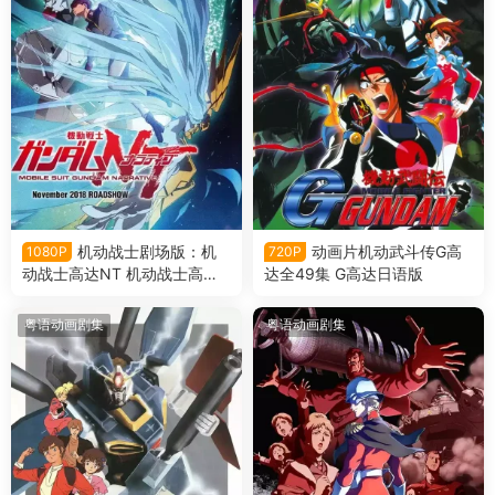
机动战士剧场版：机
动画片机动武斗传G高
1080P
720P
动战士高达NT 机动战士高达N
达全49集 G高达日语版
T粤语版
粤语动画剧集
粤语动画剧集