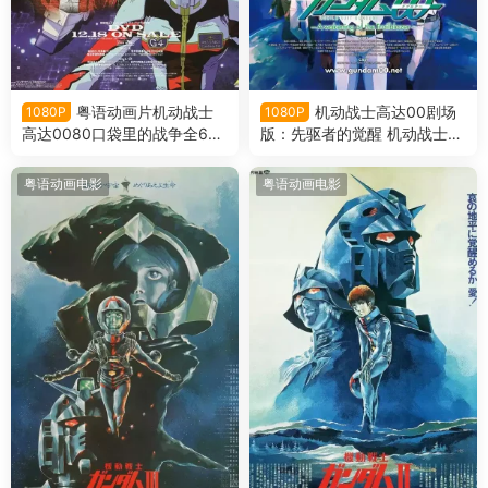
粤语动画片机动战士
机动战士高达00剧场
1080P
1080P
高达0080口袋里的战争全6集
版：先驱者的觉醒 机动战士高
机动战士高达0080 口袋里的
达00剧场版-A wakening of t
战争粤语版
he Trailblazer-粤语版
粤语动画电影
粤语动画电影