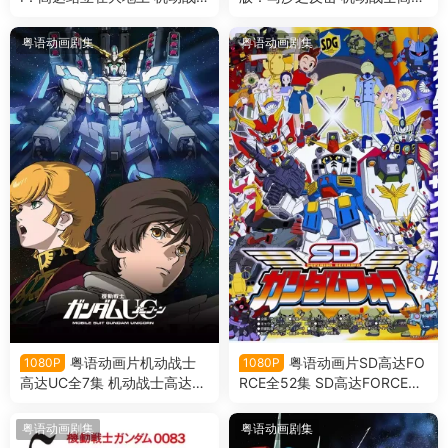
士高达0079剧场版Ⅰ粤语版
剧场版：逆袭的夏亚粤语版
粤语动画剧集
粤语动画剧集
粤语动画片机动战士
粤语动画片SD高达FO
1080P
1080P
高达UC全7集 机动战士高达独
RCE全52集 SD高达FORCE粤
角兽粤语版
语版
粤语动画剧集
粤语动画剧集