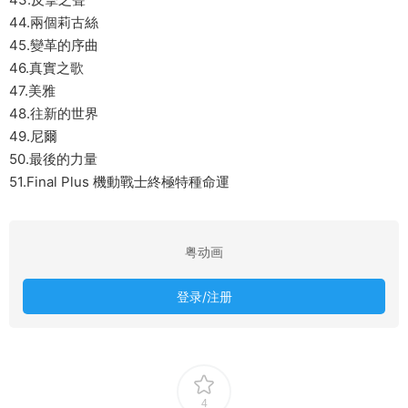
44.兩個莉古絲
45.變革的序曲
46.真實之歌
47.美雅
48.往新的世界
49.尼爾
50.最後的力量
51.Final Plus 機動戰士終極特種命運
粤动画
登录/注册
4