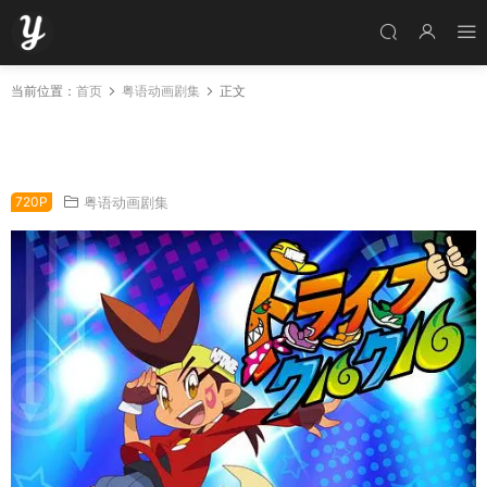
当前位置：
首页
粤语动画剧集
正文
粤语动画片舞力四射全50集 Tribe Cool Crew粤
语版
720P
粤语动画剧集