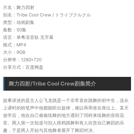
片名：舞力四射
别名：Tribe Cool Crew / トライブクルクル
类型：动画剧集
集数：50集
语言：单粤语音轨 无字幕
格式：MP4
大小：9GB
分辨率：1280*720
分享方式：百度网盘
舞力四射/Tribe Cool Crew剧集简介
故事讲述的是主人公飞龙跳是一个非常喜欢跳舞的初中生，连从
上课时的粉笔声中他都能听出旋律，难以乖乖坐在座位上。某天
放学后，他在自己偷偷练舞的地方遇到了同样来练舞的音咲花
音。两人第一次知道与别人搭档跳舞和有人欣赏自己舞蹈的乐
趣，于是两人开始与其他舞者展开了舞蹈对决。