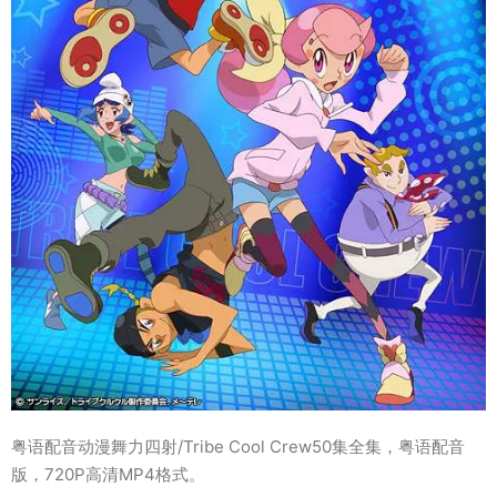
粤语配音动漫舞力四射/Tribe Cool Crew50集全集，粤语配音
版，720P高清MP4格式。