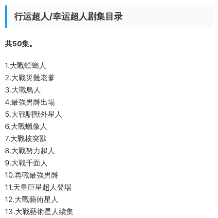
行运超人/幸运超人剧集目录
共50集。
1.大戰螳螂人
2.大戰災難老爹
3.大戰鳥人
4.最強男爵出場
5.大戰馴獸外星人
6.大戰蠟像人
7.大戰核突獸
8.大戰努力超人
9.大戰千面人
10.再戰最強男爵
11.天皇巨星超人登場
12.大戰藝術星人
13.大戰藝術星人續集