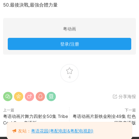
50.最後決戰,最強合體力量
粤动画
登录/注册
4
分享海报
上一篇
下一篇
粤语动画片舞力四射全50集 Tribe
粤语动画片新铁金刚全49集 红色
Cool Crew粤语版
巴隆粤语版
友站：
粤语花园(粤配电影&粤配电视剧)