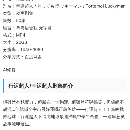
别名：幸运超人 / とっても!ラッキーマン / Tottemo! Luckyman
类型：动画剧集
集数：50集
语言：单粤语音轨 无字幕
格式：MP4
大小：20GB
分辨率：1440*1080
分享方式：百度网盘
AI修复
行运超人/幸运超人剧集简介
佢雖然冇乜實力，但勝在一世夠運…佢雖然符碌搞笑，但係絕不
胡混…佢就係全宇宙最好運嘅正義英雄——行運超人！！為咗拯
救地球，行運超人不惜同地球最運滯嘅中學生合體，一連串惹笑
故事隨即發生。