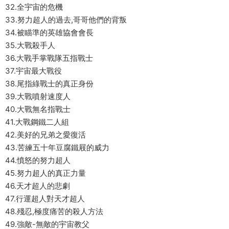
32.全宇宙的危機
33.努力超人的過去,哥哥他們的背叛
34.被瞄準的英雄協會會長
35.大戰殺手人
36.大戰手掌戰隊五指戰士
37.宇宙最大戰役
38.尾指綠戰士的真正身份
39.大戰噴射速度人
40.大戰無名指戰士
41.大戰鋼鐵二人組
42.美好的兄弟之愛復活
43.苦練五十年豆腐鐵屐的威力
44.憤怒的努力超人
45.努力超人的真正力量
46.天才超人的悲劇
47.行運超人對天才超人
48.殘忍,極度痛苦的殺人方法
49.強敵-無敵的宇宙教父