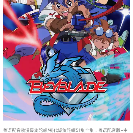
粤语配音动漫爆旋陀螺/初代爆旋陀螺51集全集，粤语配音版+中