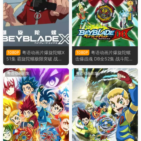
粤语动画片爆旋陀螺X
粤语动画片爆旋陀螺
1080P
1080P
51集 霸旋陀螺极限突破 战斗
击爆战魂 DB全52集 战斗陀螺
陀螺X粤语版
爆烈世代 DB粤语版
粤语动画剧集
粤语动画剧集