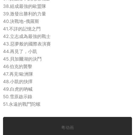
38.組成最強的歐盟隊
39.激發出勝利的力量
40.決戰地-俄羅斯
41.不詳的記憶之門
42.立志成為最強的戰士
43.惡夢般的國際表演賽
44.再見了，小凱
45.貝加爾湖的決鬥
46.伯克的襲擊
47.再見!歐洲隊
48.小凱的抉擇
49.白虎的吶喊
50.雪原啟示錄
51.永遠的戰鬥陀螺
粤动画