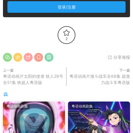
登录/注册
2
分享海报
上一篇
下一篇
粤语动画片太阳的使者 铁人28号
粤语动画片激斗战车全68集 超激
全51集 铁超人粤语版
力战斗车粤语版
你可能还感兴趣的
粤语动画剧集
粤语动画剧集