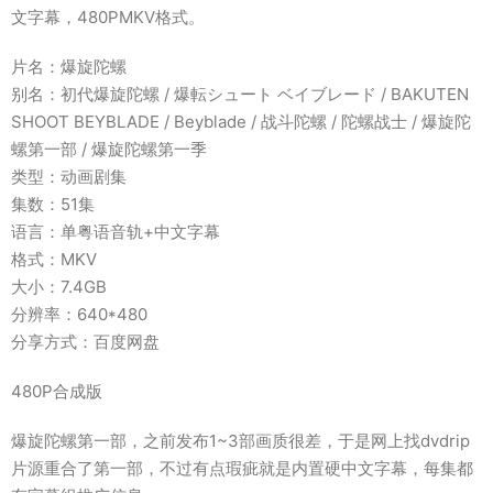
文字幕，480PMKV格式。
片名：爆旋陀螺
别名：初代爆旋陀螺 / 爆転シュート ベイブレード / BAKUTEN
SHOOT BEYBLADE / Beyblade / 战斗陀螺 / 陀螺战士 / 爆旋陀
螺第一部 / 爆旋陀螺第一季
类型：动画剧集
集数：51集
语言：单粤语音轨+中文字幕
格式：MKV
大小：7.4GB
分辨率：640*480
分享方式：百度网盘
480P合成版
爆旋陀螺第一部，之前发布1~3部画质很差，于是网上找dvdrip
片源重合了第一部，不过有点瑕疵就是内置硬中文字幕，每集都