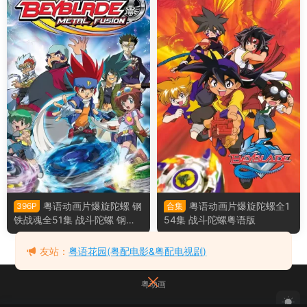
粤语动画片爆旋陀螺 钢
粤语动画片爆旋陀螺全1
396P
合集
铁战魂全51集 战斗陀螺 钢铁
54集 战斗陀螺粤语版
奇兵粤语版
友站：
粤语花园(粤配电影&粤配电视剧)
粤动画