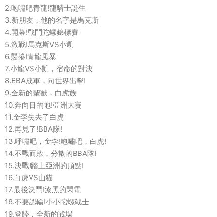
2.咆嘯吧青龍!龍騎士誕生
3.新朋友，他的名字是馬克斯
4.開幕!戰鬥陀螺錦標賽
5.激戰!馬克斯VS小凱
6.襲捲!青龍風暴
7.小龍VS小凱，宿命的對決
8.BBA成軍，向世界出擊!
9.全新的聖獸，白虎族
10.奔向目的地!亞洲大賽
11.金李失去了白虎
12.再見了!BBA隊!
13.呼嘯吧，金李!咆嘯吧，白虎!
14.不戰而敗，分散的BBA隊!
15.決戰!踏上亞洲的頂點!
16.白虎VS山貓
17.最後決鬥!漆黑的閃電
18.不要認輸!小小陀螺戰士
19.登陸，全新的戰場