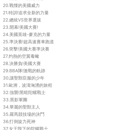
20.戰慄的美國威力
21.特訓!追求全新的力量
22.總統VS世界選拔
23.開幕!美國大賽!
24.美國英雄-麥克的力量
25.準決賽!超高速賽車跑道
26.突擊!美國大賽準決賽
27.灼熱的空翼毒蠍
28.決勝負!美國大賽
29.BBA隊!激戰的軌跡
30.讓聖獸臣服的少年
31.歐洲，波濤洶湧的旅程
32.強襲!黑暗陀螺戰士
33.黑影軍團
34.華麗的聖獸主人
35.羅馬競技場的決鬥
36.打倒旋力死神
37.女王陛下的陀螺戰士