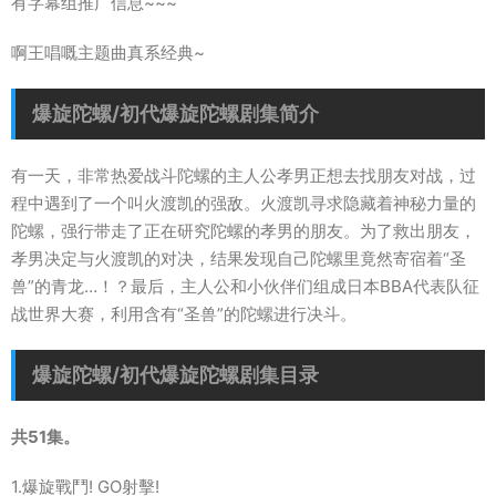
有字幕组推广信息~~~
啊王唱嘅主题曲真系经典~
爆旋陀螺/初代爆旋陀螺剧集简介
有一天，非常热爱战斗陀螺的主人公孝男正想去找朋友对战，过
程中遇到了一个叫火渡凯的强敌。火渡凯寻求隐藏着神秘力量的
陀螺，强行带走了正在研究陀螺的孝男的朋友。为了救出朋友，
孝男决定与火渡凯的对决，结果发现自己陀螺里竟然寄宿着“圣
兽”的青龙…！？最后，主人公和小伙伴们组成日本BBA代表队征
战世界大赛，利用含有“圣兽”的陀螺进行决斗。
爆旋陀螺/初代爆旋陀螺剧集目录
共51集。
1.爆旋戰鬥! GO射擊!