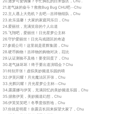
20.激梦可爱偶像？手忙脚乱的白米饭区，Chu .
21.老气妹的奋斗？救救Bug Bug CHU吧⋯Chu
22.主人遇上大危机？去吧⋯吉祥物组队，Chu
23.欢乐温馨！大家的家庭同乐日，Chu
24.爱丽丝，充满笑容的个人出道
25.飞翔吧，爱丽丝！日光星梦公主杯
26.守护爱丽丝！日光马戏团区的奇迹
27.参观公司！这里就是星辉集团，Chu
28.硬币购物！吉祥物的购物对决，菈比
29.认证测验不及格！要变回蛋了，Chu
30.老气妹坏坏！终于要出道演唱会？Chu
31.特别开张！虚拟美妙频道乐园的唷
32.伊芙闪耀！月光魔法区开张，Chu
33.光辉闪耀！月光星梦公主杯⋯Chu
34.露露娜与伊芙，充满回忆的美妙频道乐园，Chu
35.拯救伊芙，美妙频道幻想，Chu
36.伊芙笑笑吧！冬季度假胜地，Chu
37.你就是明星！奈露店长回来探望大家了，Chu