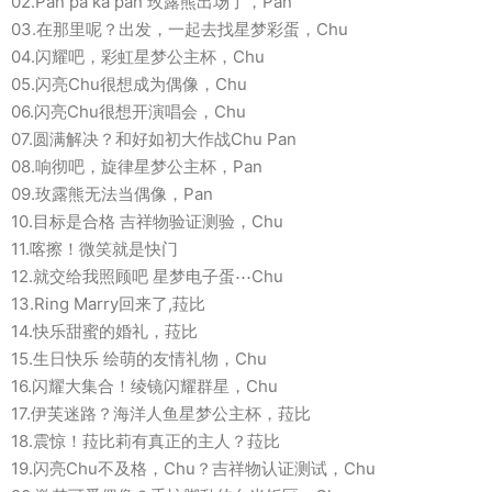
02.Pan pa ka pan 玫露熊出场了，Pan
03.在那里呢？出发，一起去找星梦彩蛋，Chu
04.闪耀吧，彩虹星梦公主杯，Chu
05.闪亮Chu很想成为偶像，Chu
06.闪亮Chu很想开演唱会，Chu
07.圆满解决？和好如初大作战Chu Pan
08.响彻吧，旋律星梦公主杯，Pan
09.玫露熊无法当偶像，Pan
10.目标是合格 吉祥物验证测验，Chu
11.喀擦！微笑就是快门
12.就交给我照顾吧 星梦电子蛋⋯Chu
13.Ring Marry回来了,菈比
14.快乐甜蜜的婚礼，菈比
15.生日快乐 绘萌的友情礼物，Chu
16.闪耀大集合！绫镜闪耀群星，Chu
17.伊芙迷路？海洋人鱼星梦公主杯，菈比
18.震惊！菈比莉有真正的主人？菈比
19.闪亮Chu不及格，Chu？吉祥物认证测试，Chu