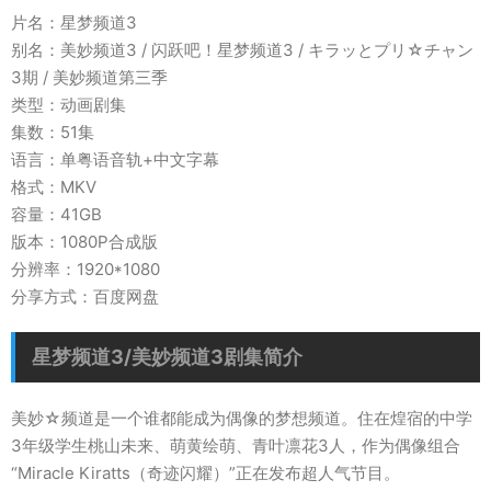
片名：星梦频道3
别名：美妙频道3 / 闪跃吧！星梦频道3 / キラッとプリ☆チャン
3期 / 美妙频道第三季
类型：动画剧集
集数：51集
语言：单粤语音轨+中文字幕
格式：MKV
容量：41GB
版本：1080P合成版
分辨率：1920*1080
分享方式：百度网盘
星梦频道3/美妙频道3剧集简介
美妙☆频道是一个谁都能成为偶像的梦想频道。住在煌宿的中学
3年级学生桃山未来、萌黄绘萌、青叶凛花3人，作为偶像组合
“Miracle Kiratts（奇迹闪耀）”正在发布超人气节目。