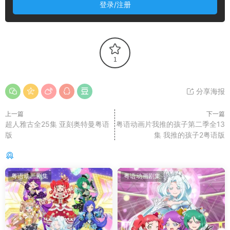
登录/注册
1
分享海报
上一篇
下一篇
超人雅古全25集 亚刻奥特曼粤语
粤语动画片我推的孩子第二季全13
版
集 我推的孩子2粤语版
你可能还感兴趣的
粤语动画剧集
粤语动画剧集