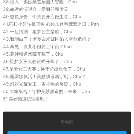
38.潜入！美妙频道乐园大冒险，Chu
39.命运的演唱会，爱丽丝和伊芙
40.交换身份！伊芙要开店做生意，Chu
41.莎拉小姐转换形象 心跳加速毛茸茸之日，Pan
42.一起猜测，星梦公主是谁，Chu
43.我明白了！梦梦白米饭区陷入空前危机？
44.再见！玫儿小姐要上宇宙？Pan
45.美妙频道戏院开张了，Chu
46.星梦女王大赛正式开幕了，Chu
47.星梦女王大赛，终于分出胜负了，Chu
48.露露娜复活！美妙频道新守则，Chu？
49.幻彩光耀女王！吉祥物的奇迹，Chu
50.大家集合！守护美妙频道的⋯未来，Chu
51.美妙频道试试看吧！
粤动画