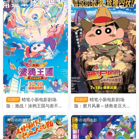
粤语动画电影
粤语动画电影
部学院粤语版
蜡笔小新电影剧场
蜡笔小新电影剧场
1080P
1080P
版：激战！涂鸦王国与差不多
版：蜜月风暴～拯救老豆大作
四勇者 蜡笔小新电影剧场版2
战～ 蜡笔小新电影剧场版27：
8：激战！涂鸦王国和约四位
新婚旅行飓风之遗失的野原广
粤语动画电影
粤语动画电影
勇士粤语版
志粤语版