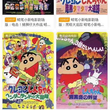
蜡笔小新电影剧场
蜡笔小新电影剧场
1080P
1080P
版：电击！猪脚仔大作战 蜡笔
版：黑暗大追踪 蜡笔小新电影
小新电影剧场版6：电击！猪
剧场版5：黑暗珠珠大追击粤
之蹄大作战粤语版
语版
粤语动画电影
粤语动画电影