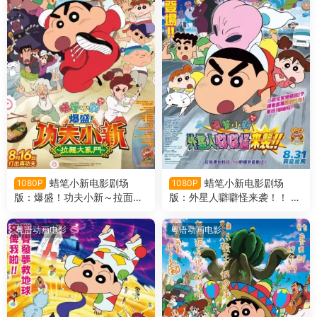
蜡笔小新电影剧场
蜡笔小新电影剧场
1080P
1080P
版：爆盛！功夫小新～拉面大
版：外星人噼噼怪来袭！！ 蜡
乱斗～ 蜡笔小新电影剧场版2
笔小新电影剧场版25：宇宙人
6：功夫小子～拉面大乱斗～
来袭！！粤语版
粤语动画电影
粤语动画电影
粤语版