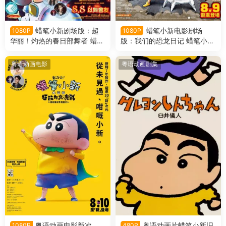
蜡笔小新剧场版：超
蜡笔小新电影剧场
1080P
1080P
华丽！灼热的春日部舞者 蜡笔
版：我们的恐龙日记 蜡笔小新
小新电影剧场版32：灼热的春
电影剧场版31：我们的恐龙日
日部舞者们粤语版
记粤语版
粤语动画电影
粤语动画剧集
粤语动画电影新次
粤语动画片蜡笔小新旧
1080P
480P