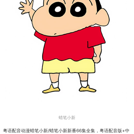
蜡笔小新
粤语配音动漫蜡笔小新/蜡笔小新新番66集全集，粤语配音版+中