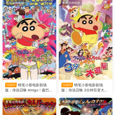
雨！金矛之勇者粤语版
呼风唤雨！会唱歌的屁股炸弹
粤语动画电影
粤语动画电影
粤语版
蜡笔小新电影剧场
蜡笔小新电影剧场
1080P
1080P
版：传说召唤 Amigo！森巴入
版：传说召唤 3分钟百变大进
侵计画 蜡笔小新电影剧场版1
击 蜡笔小新电影剧场版13：呼
4：呼唤传说！跳吧！朋友！
唤传说！三分钟嘎巴大进攻粤
粤语动画电影
粤语动画电影
粤语版
语版