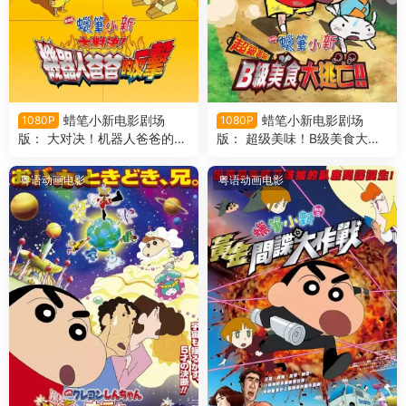
蜡笔小新电影剧场
蜡笔小新电影剧场
1080P
1080P
版： 大对决！机器人爸爸的反
版： 超级美味！B级美食大逃
击 蜡笔小新电影剧场版22：
亡！ 蜡笔小新电影剧场版21：
决一胜负！逆袭的机器人爸爸
超级美味！B级美食大逃
粤语动画电影
粤语动画电影
粤语版
亡！！粤语版