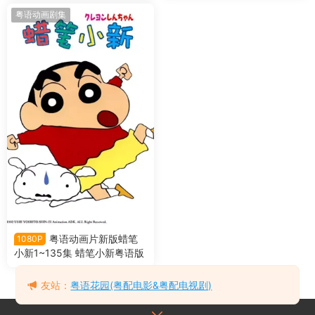
王国的秘密宝藏粤语版
大战泳装魔王粤语版
粤语动画剧集
粤语动画片新版蜡笔
1080P
小新1~135集 蜡笔小新粤语版
友站：
粤语花园(粤配电影&粤配电视剧)