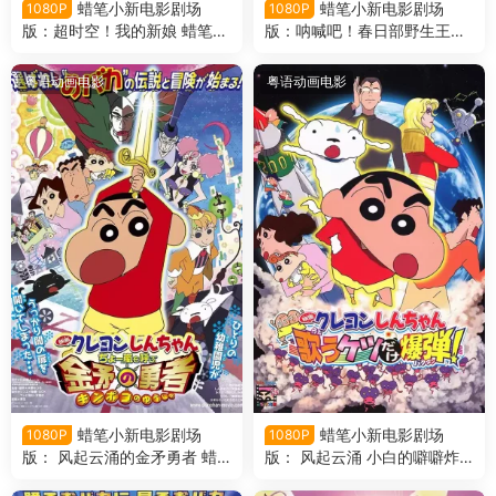
蜡笔小新电影剧场
蜡笔小新电影剧场
1080P
1080P
版：超时空！我的新娘 蜡笔小
版：呐喊吧！春日部野生王国
新电影剧场版18：超时空！呼
蜡笔小新电影剧场版17：呐
风唤雨的我的新娘粤语版
喊！春日部野生王国粤语版
粤语动画电影
粤语动画电影
蜡笔小新电影剧场
蜡笔小新电影剧场
1080P
1080P
版： 风起云涌的金矛勇者 蜡
版： 风起云涌 小白的噼噼炸
笔小新电影剧场版16： 呼风唤
弹 蜡笔小新电影剧场版15：