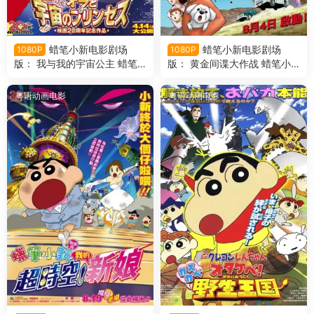
蜡笔小新电影剧场
蜡笔小新电影剧场
1080P
1080P
版： 我与我的宇宙公主 蜡笔
版： 黄金间谍大作战 蜡笔小
小新电影剧场版20： 风起云
新电影剧场版19： 呼风唤雨！
涌！我的宇宙公主粤语版
黄金的间谍大作战粤语版
粤语动画电影
粤语动画电影