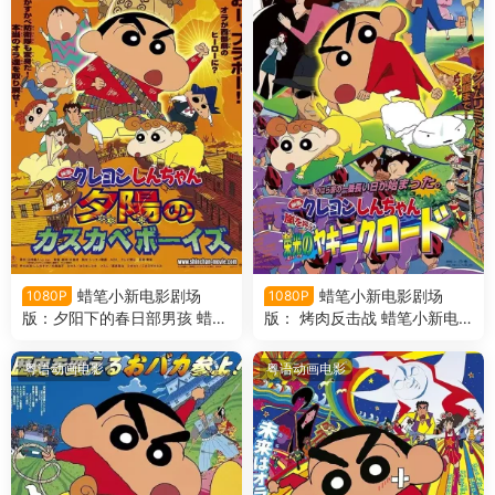
蜡笔小新电影剧场
蜡笔小新电影剧场
1080P
1080P
版：夕阳下的春日部男孩 蜡笔
版： 烤肉反击战 蜡笔小新电
小新电影剧场版12：呼风唤
影剧场版11： 呼风唤雨！光荣
雨！夕阳下的春日部男孩粤语
的烤肉之路粤语版
粤语动画电影
粤语动画电影
版