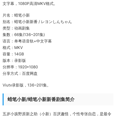
文字幕，1080P高清MKV格式。
片名：蜡笔小新
别名：蜡笔小新新番 / レヨンしんちゃん
类型：动画剧集
集数：66集(136~201集)
语言：单粤语音轨+中文字幕
格式：MKV
容量：14GB
版本：录影版
分辨率：1920*1080
分享方式：百度网盘
Viutv录影版，136~201集。
蜡笔小新/蜡笔小新新番剧集简介
五岁小孩野原新之助（小新）百厌趣怪，个性夸张自恋，是最令