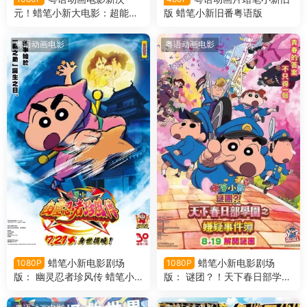
元！蜡笔小新大电影：超能力
版 蜡笔小新旧番粤语版
大决战～飞吧飞吧手卷寿司～
蜡笔小新：新次元！超能力大
粤语动画电影
粤语动画电影
决战粤语版
蜡笔小新电影剧场
蜡笔小新电影剧场
1080P
1080P
版： 幽灵忍者珍风传 蜡笔小
版： 谜团？！天下春日部学园
新电影剧场版30： 好别致的
之嫌疑事件簿 蜡笔小新电影剧
影分身粤语版
场版29： 谜团！花之天下春日