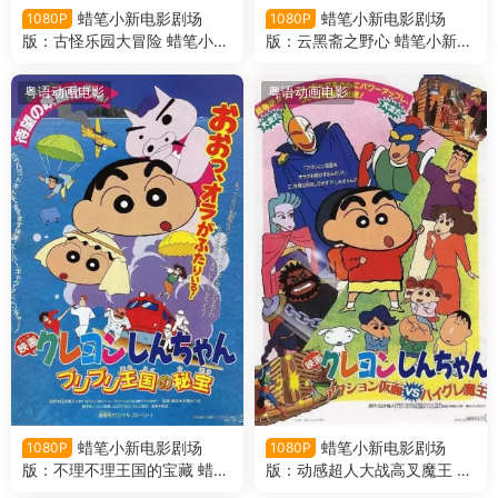
蜡笔小新电影剧场
蜡笔小新电影剧场
1080P
1080P
版：古怪乐园大冒险 蜡笔小新
版：云黑斋之野心 蜡笔小新电
电影剧场版4：奇异乐园大冒
影剧场版3：云黑斋的野心粤
险粤语版
语版
粤语动画电影
粤语动画电影
蜡笔小新电影剧场
蜡笔小新电影剧场
1080P
1080P
版：不理不理王国的宝藏 蜡笔
版：动感超人大战高叉魔王 蜡
小新电影剧场版2：卟哩卟哩
笔小新电影剧场版1：动感超人