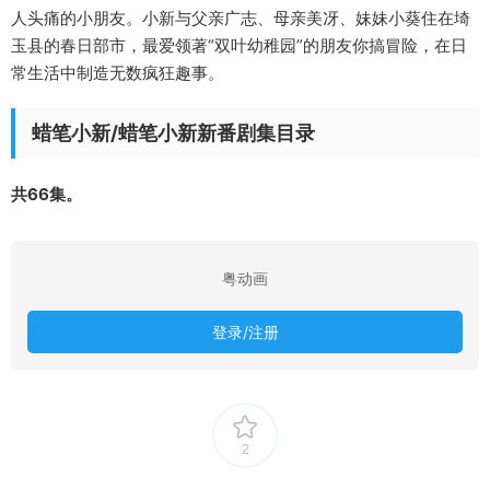
人头痛的小朋友。小新与父亲广志、母亲美冴、妹妹小葵住在埼
玉县的春日部市，最爱领著“双叶幼稚园”的朋友你搞冒险，在日
常生活中制造无数疯狂趣事。
蜡笔小新/蜡笔小新新番剧集目录
共66集。
粤动画
登录/注册
2