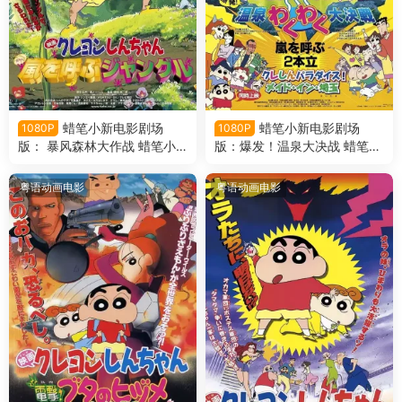
蜡笔小新电影剧场
蜡笔小新电影剧场
1080P
1080P
版： 暴风森林大作战 蜡笔小
版：爆发！温泉大决战 蜡笔小
新电影剧场版8： 呼风唤雨的
新电影剧场版7：爆发！温泉
热带雨林粤语版
激烈大决战粤语版
粤语动画电影
粤语动画电影