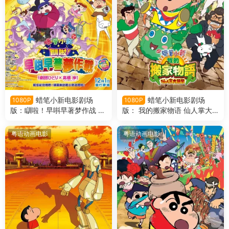
蜡笔小新电影剧场
蜡笔小新电影剧场
1080P
1080P
版：瞓啦！早唞早著梦作战 蜡
版： 我的搬家物语 仙人掌大
笔小新电影剧场版24：梦境世
袭击 蜡笔小新电影剧场版23：
界大突击粤语版
我的搬家物语 仙人掌大袭击粤
粤语动画电影
粤语动画电影
语版