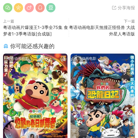
分享海报
上一篇
下一篇
粤语动画片爆漫王1-3季全75集 食
粤语动画电影天煞撞正怪怪兽 大战
梦者1-3季粤语版[合成版]
外星人粤语版
你可能还感兴趣的
粤语动画电影
粤语动画电影