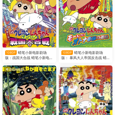
蜡笔小新电影剧场
蜡笔小新电影剧场
1080P
1080P
版：战国大合战 蜡笔小新电影
版： 暴风大人帝国反击战 蜡
剧场版10：呼风唤雨！战国大
笔小新电影剧场版9： 呼风唤
合战粤语版
雨！猛烈！大人帝国的反击粤
粤语动画电影
粤语动画电影
语版