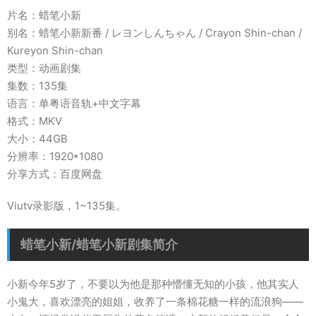
片名：蜡笔小新
别名：蜡笔小新新番 / レヨンしんちゃん / Crayon Shin-chan /
Kureyon Shin-chan
类型：动画剧集
集数：135集
语言：单粤语音轨+中文字幕
格式：MKV
大小：44GB
分辨率：1920*1080
分享方式：百度网盘
Viutv录影版，1~135集。
蜡笔小新/蜡笔小新剧集简介
小新今年5岁了，不要以为他是那种懵懂无知的小孩，他其实人
小鬼大，喜欢漂亮的姐姐，收养了一条棉花糖一样的流浪狗——