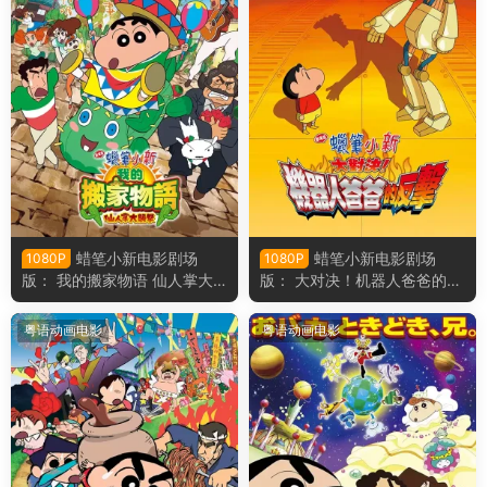
蜡笔小新电影剧场
蜡笔小新电影剧场
1080P
1080P
版： 我的搬家物语 仙人掌大
版： 大对决！机器人爸爸的反
袭击 蜡笔小新电影剧场版23：
击 蜡笔小新电影剧场版22：
我的搬家物语 仙人掌大袭击粤
决一胜负！逆袭的机器人爸爸
粤语动画电影
粤语动画电影
语版
粤语版