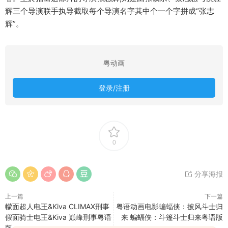
辉三个导演联手执导截取每个导演名字其中个一个字拼成“张志
辉”。
粤动画
登录/注册
0
分享海报
上一篇
下一篇
幪面超人电王&Kiva CLIMAX刑事
粤语动画电影蝙蝠侠：披风斗士归
假面骑士电王&Kiva 巅峰刑事粤语
来 蝙蝠侠：斗篷斗士归来粤语版
版