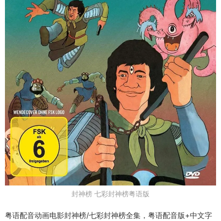
封神榜 七彩封神榜粤语版
粤语配音动画电影封神榜/七彩封神榜全集，粤语配音版+中文字