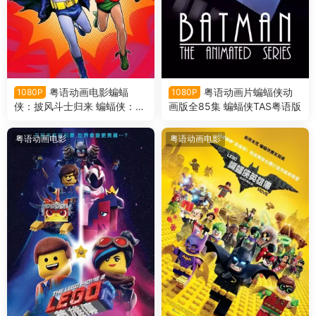
粤语动画电影蝙蝠
粤语动画片蝙蝠侠动
1080P
1080P
侠：披风斗士归来 蝙蝠侠：斗
画版全85集 蝙蝠侠TAS粤语版
篷斗士归来粤语版
粤语动画电影
粤语动画电影