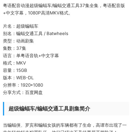
粤语配音动漫超级蝙蝠车/蝙蝠交通工具37集全集，粤语配音版
+中文字幕，1080P高清MKV格式。
片名：超级蝙蝠车
别名：蝙蝠交通工具 / Batwheels
类型：动画剧集
集数：37集
语言：单粤语音轨+中文字幕
格式：MKV
容量：15GB
版本：WEB-DL
分辨率：1920*1080
分享方式：百度网盘
超级蝙蝠车/蝙蝠交通工具剧集简介
当蝙蝠侠、罗宾和蝙蝠女孩的车辆都有了生命，高谭市出现了一