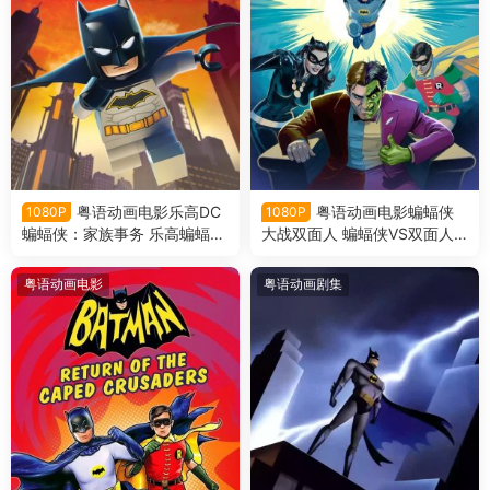
粤语动画电影乐高DC
粤语动画电影蝙蝠侠
1080P
1080P
蝙蝠侠：家族事务 乐高蝙蝠
大战双面人 蝙蝠侠VS双面人
侠：全面集结粤语版
粤语版
粤语动画电影
粤语动画剧集