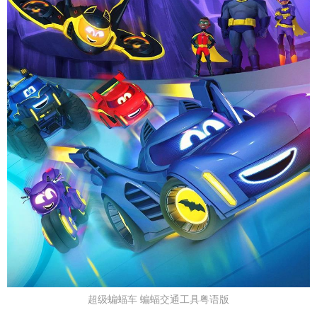
超级蝙蝠车 蝙蝠交通工具粤语版