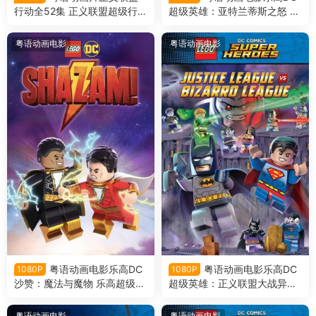
行动全52集 正义联盟超级行动
超级英雄：亚特兰蒂斯之怒 乐
粤语版
高DC超级英雄︰水行侠︰亚特
兰提斯之怒粤语版
粤语动画电影
粤语动画电影
粤语动画电影乐高DC
粤语动画电影乐高DC
1080P
1080P
沙赞：魔法与魔物 乐高超级英
超级英雄：正义联盟大战异魔
雄沙赞：魔法与魔物粤语版
联盟 乐高超级英雄：正义联盟
对比扎罗联盟粤语版
粤语动画电影
粤语动画电影