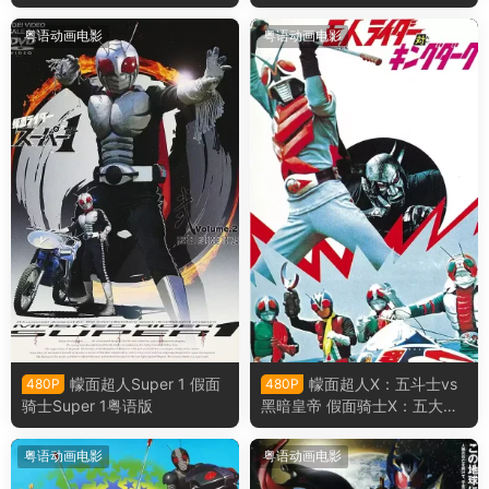
evice 假面骑士利维斯粤语版
刃剧场版：深罪的三重奏粤语
版
粤语动画电影
粤语动画电影
幪面超人Super 1 假面
幪面超人X：五斗士vs
480P
480P
骑士Super 1粤语版
黑暗皇帝 假面骑士X：五大骑
士对黑暗王粤语版
粤语动画电影
粤语动画电影