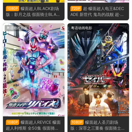
幪面超人BLACK剧场
超·幪面超人电王&DEC
1080P
720P
版：影月之战 假面骑士BLAC
ADE 新世代 鬼岛的战舰 超·假
K剧场版 恐怖！恶魔山山顶的
面骑士电王&Decade 新世代
怪人馆粤语版
鬼之岛的战舰粤语版
粤语动画剧集
粤语动画电影
幪面超人REVICE 幪面
幪面超人圣刃剧场
1080P
1080P
超人利维斯 全50集 假面骑士R
版：深罪之三重奏 假面骑士圣