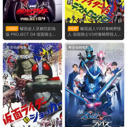
幪面超人亚极陀剧场
幪面超人V3对毒蝎帮怪
1080P
544P
版 PROJECT G4 假面骑士亚
人 假面骑士V3对毒蝎帮怪人
极陀剧场版G4计划粤语版
粤语版
粤语动画电影
粤语动画电影