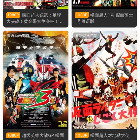
幪面超人铠武：足球
幪面超人1号 假面骑士
1080P
1080P
大决战！黄金果实争夺杯！ 假
1号粤语版
面骑士铠武：足球大决战！黄
金果实争夺杯！粤语版
粤语动画电影
粤语动画电影
超级英雄大战GP 幪面
幪面超人对地狱大使
1080P
1080P