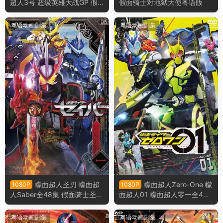
超人3号 超级英雄大战GP 假
假面骑士对地狱大使粤语版
面骑士3号粤语版
粤语动画剧集
粤语动画剧集
幪面超人圣刃 幪面超
幪面超人Zero-One 幪
1080P
1080P
人Saber全48集 假面骑士圣刃
面超人01 幪面超人零一全46
假面骑士Saber粤语版
集 假面骑士Zero-One 假面骑
士01 假面骑士零一 粤语版
粤语动画剧集
粤语动画剧集