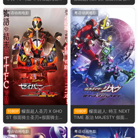
戏 骑士时刻 假面骑士帝骑VS
新世界 假面骑士格里斯粤语版
时王 帝骑馆的死亡游戏粤语版
粤语动画电影
粤语动画电影
幪面超人圣刃 X GHO
幪面超人: 時王 NEXT
1080P
1080P
ST 假面骑士圣刃×假面骑士gh
TIME 基治 MAJESTY 假面骑
ost粤语版
士时王：盖茨王权粤语版
粤语动画电影
粤语动画电影