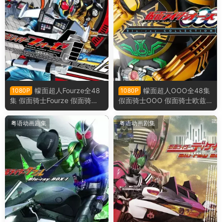
幪面超人Fourze全48
幪面超人OOO全48集
1080P
1080P
集 假面骑士Fourze 假面骑士
假面骑士OOO 假面骑士欧兹
卌骑粤语版
粤语版
粤语动画剧集
粤语动画剧集