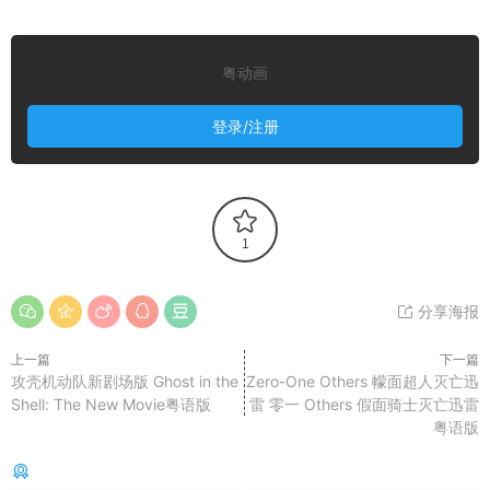
粤动画
登录/注册
1
分享海报
上一篇
下一篇
攻壳机动队新剧场版 Ghost in the
Zero-One Others 幪面超人灭亡迅
Shell: The New Movie粤语版
雷 零一 Others 假面骑士灭亡迅雷
粤语版
你可能还感兴趣的