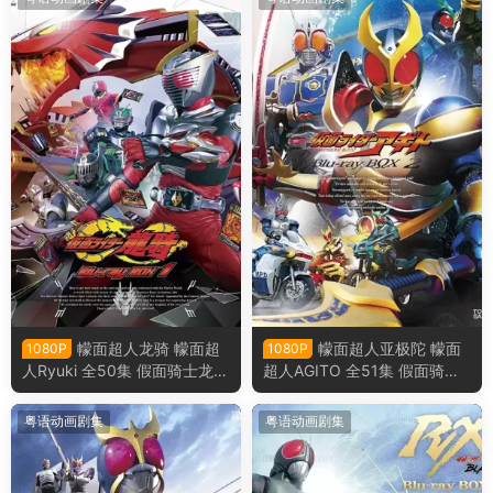
幪面超人龙骑 幪面超
幪面超人亚极陀 幪面
1080P
1080P
人Ryuki 全50集 假面骑士龙骑
超人AGITO 全51集 假面骑士
假面骑士Ryuki粤语版
亚极陀 假面骑士AGITO 粤语
版
粤语动画剧集
粤语动画剧集