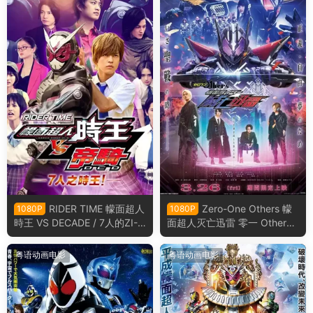
RIDER TIME 幪面超人
Zero-One Others 幪
1080P
1080P
時王 VS DECADE / 7人的ZI-
面超人灭亡迅雷 零一 Others
O！ 骑士时刻 假面骑士时王V
假面骑士灭亡迅雷粤语版
S帝骑／7个时王！粤语版
粤语动画电影
粤语动画电影