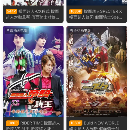
幪面超人·CX程式 幪面
幪面超人SPECTER X
544P
1080P
超人对撒旦帮 假面骑士对修卡
幪面超人鋒刃 假面骑士Spect
粤语版
er × Blades粤语版
粤语动画电影
粤语动画电影
RIDER TIME 幪面超人
Build NEW WORLD
1080P
1080P
帝骑 VS 时王 帝骑馆之死亡游
幪面超人古列斯 假面骑士创骑