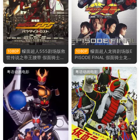
幪面超人555剧场版救
幪面超人龙骑剧场版E
1080P
1080P
世传说之帝王腰带 假面骑士5
PISODE FINAL 假面骑士龙骑
55剧场版消失的天堂粤语版
剧场版EPISODE FINAL粤语版
粤语动画电影
粤语动画电影