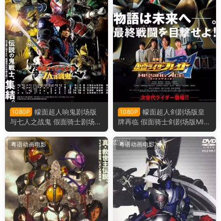
幪面超人响鬼剧场版
幪面超人剑剧场版皇
1080P
1080P
与七人之战鬼 假面骑士剧场版
牌再临 假面骑士剑剧场版MIS
响鬼与七战鬼粤语版
SING ACE粤语版
粤语动画电影
粤语动画电影