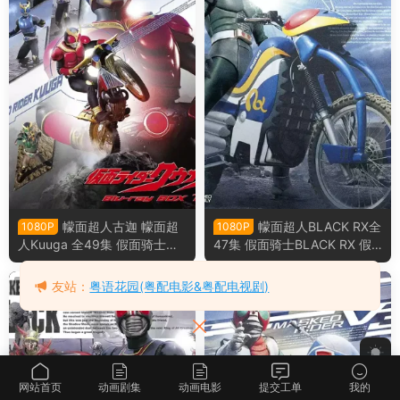
幪面超人古迦 幪面超
幪面超人BLACK RX全
1080P
1080P
人Kuuga 全49集 假面骑士空
47集 假面骑士BLACK RX 假
我 假面骑士Kugga粤语版
面骑士暗日 RX粤语版
友站：
粤语花园(粤配电影&粤配电视剧)
粤语动画剧集
粤语动画剧集
网站首页
动画剧集
动画电影
提交工单
我的