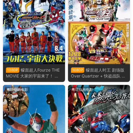
幪面超人Fourze THE
幪面超人时王 剧场版
1080P
1080P
MOVIE 大家的宇宙来了！ 假
Over Quartzer + 快盗战队 鲁
面騎士Fourze THE MOVIE 大
邦战士 VS 警察战队 巡逻战士
家的宇宙來了!粤语版
en film粤语版
粤语动画电影
粤语动画电影