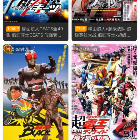
幪面超人GEATS全49
幪面超人x超级战队 超
1080P
720P
集 假面骑士GEATS 假面骑士
级英雄大战 假面骑士x超级战
极狐粤语版
队 超级英雄大战粤语版
粤语动画电影
粤语动画电影