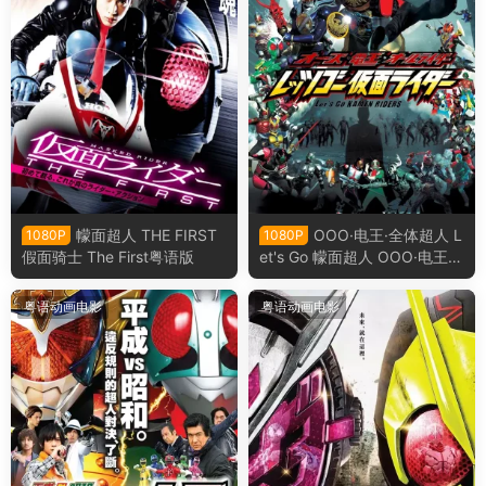
幪面超人 THE FIRST
OOO·电王·全体超人 L
1080P
1080P
假面骑士 The First粤语版
et's Go 幪面超人 OOO·电王·
全体骑士 Let's Go 假面骑士粤
语版
粤语动画电影
粤语动画电影