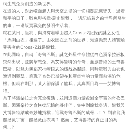
桐生戰兔所創造的新世界。
在這的人，對於幪面超人與天空之璧的一切相關記憶皆失，過着
和平的日子，戰兔與搭檔·萬丈龍我，一邊記錄着之前世界所發生
的事，一邊販賣戰兔的發明生活着。
就在某日，龍我，與持有着幪面超人Cross-Z記憶的謎之女性，
「馬渕由衣」相遇了。由衣因在之前的世界，知道拋棄人體實驗
受害者的Cross-Z就是龍我。
在此同時，自稱「奇魯巴斯」謎之外星生命體從白色潘朵拉嵌板
突然出現，並襲擊戰兔。為艾博魯特的哥哥，血族曾經的王奇魯
巴斯，以魅力舞蹈家柿崎悟志的樣貌為擬態。同時龍我與由衣也
遭遇到襲擊，應戰了奇魯巴斯卻在其壓倒性的力量面前深陷危
機。但就在剎那，某人卻保護了龍我，其真面目為——艾博魯
特。
為了將潘朵拉之盒完全復活，並用這個力量毀滅全宇宙的奇魯巴
斯。因潘朵拉之盒恢復記憶的夥伴們，集中到龍我身邊。龍我與
艾博魯特結成奇妙地搭檔，迎戰奇魯巴斯的威脅…！？ 到底龍我
能拯救宇宙，能拯救由衣嗎？ 然而，艾博魯特的真正目的為
何…？