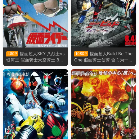
幪面超人SKY 八战士vs
幪面超人Build Be The
480P
1080P
银河王 假面骑士天空骑士 8大
One 假面骑士创骑 合而为一粤
骑士vs银河王粤语版
语版
粤语动画电影
粤语动画电影