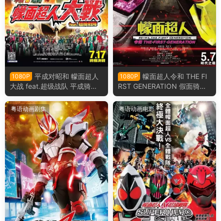
平成对昭和 幪面超人
幪面超人令和 THE FI
1080P
1080P
大战 feat.超级战队 平成骑士
RST GENERATION 假面骑士
对昭和骑士 假面骑士大战 fea
令和初代粤语版
t.超级战队粤语版
粤语动画剧集
粤语动画电影