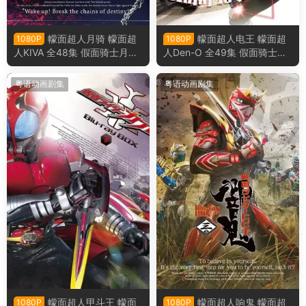
幪面超人月骑 幪面超
幪面超人电王 幪面超
1080P
1080P
人KIVA 全48集 假面骑士月骑
人Den-O 全49集 假面骑士电
假面骑士KIVA粤语版
王 假面骑士Den-O粤语版
粤语动画剧集
粤语动画剧集
幪面超人甲斗王 幪面
幪面超人响鬼 幪面超
1080P
1080P