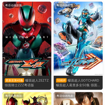
粤语动画剧集
粤语动画剧集
幪面超人ZEZTZ
幪面超人GOTCHARD
更新至第45集
1080P
假面骑士ZZZ粤语版
幪面超人葛查多全50集 假面
骑士歌查德粤语版
粤语动画电影
粤语动画电影