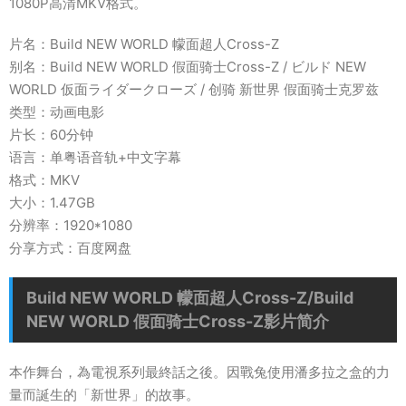
1080P高清MKV格式。
片名：Build NEW WORLD 幪面超人Cross-Z
别名：Build NEW WORLD 假面骑士Cross-Z / ビルド NEW
WORLD 仮面ライダークローズ / 创骑 新世界 假面骑士克罗兹
类型：动画电影
片长：60分钟
语言：单粤语音轨+中文字幕
格式：MKV
大小：1.47GB
分辨率：1920*1080
分享方式：百度网盘
Build NEW WORLD 幪面超人Cross-Z/Build
NEW WORLD 假面骑士Cross-Z影片简介
本作舞台，為電視系列最終話之後。因戰兔使用潘多拉之盒的力
量而誕生的「新世界」的故事。