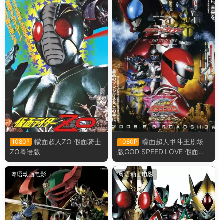
幪面超人ZO 假面骑士
幪面超人甲斗王剧场
1080P
1080P
ZO粤语版
版GOD SPEED LOVE 假面骑
士甲斗王剧场版 神明·速度·爱
情粤语版
粤语动画电影
粤语动画电影