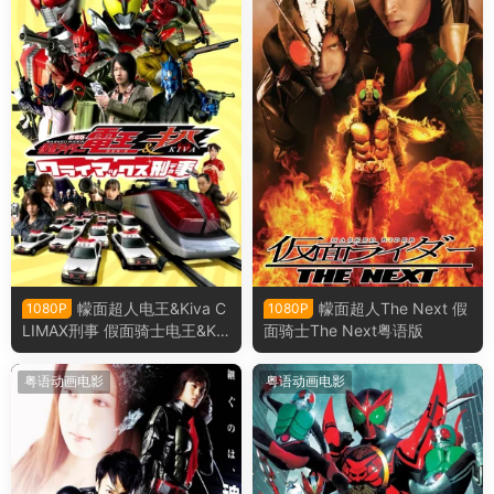
幪面超人电王&Kiva C
幪面超人The Next 假
1080P
1080P
LIMAX刑事 假面骑士电王&Kiv
面骑士The Next粤语版
a 巅峰刑事粤语版
粤语动画电影
粤语动画电影