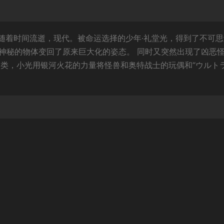
随着时间流逝，现代。被命运选择的少年·礼堂光，得到了不可
被神秘的物体变回了原来巨大化的姿态。 同时又突然出现了凶恶
人类，小光用银河火花的力量将怪兽和奥特战士的玩偶和“ウルト