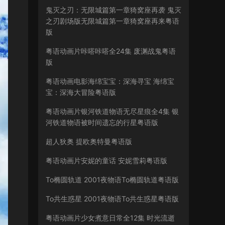
鬼灭之刃：无限城篇第一章猗窝座再袭 鬼灭
之刃剧场版无限城篇第一章猗窝座再来粤语
版
粤语动画片咔嗒咔嗒全24集 废渊战鬼粤语
版
粤语动画电影海绵宝宝：深海寻宝 海绵宝
宝：深海大冒险粤语版
粤语动画片银河铁道物语无尽星痕全4集 银
河铁道物语被时间遗忘的行星粤语版
超人狄奥 提欧奥特曼粤语版
粤语动画片安妮的童话 安妮雪莉粤语版
To椭圆轨道 2001夜物语To椭圆轨道粤语版
To共生惑星 2001夜物语To共生惑星粤语版
粤语动画片少女煮意日常全12集 时光流逝