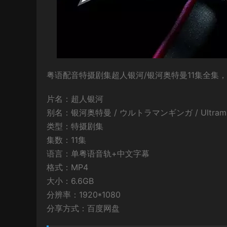
粤语配音特摄剧集超人银河/银河奥特曼11集全集，
片名：超人银河
别名：银河奥特曼 / ウルトラマンギンガ / Ultrama
类型：特摄剧集
集数：11集
语言：单粤语音轨+中文字幕
格式：MP4
大小：6.6GB
分辨率：1920*1080
分享方式：百度网盘