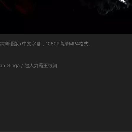
纯粤语版+中文字幕，1080P高清MP4格式。
n Ginga / 超人力霸王银河