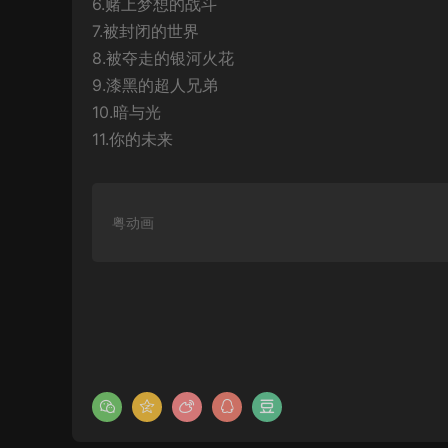
6.赌上梦想的战斗
7.被封闭的世界
8.被夺走的银河火花
9.漆黑的超人兄弟
10.暗与光
11.你的未来
粤动画