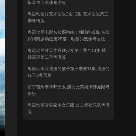
饭菜依旧美味粤语版
粤语动画片咒术回战3全12集 咒术回战第三
季粤语版
粤语动画电影名侦探柯南：独眼的残像 名侦
探柯南剧场版第28部：独眼的残像粤语版
粤语动画片天才高球少女第二季全13集 蜻
蛉高球第二季粤语版
粤语动画片我推的孩子第三季全11集 我推的
孩子3粤语版
超宇宙刑事卡邦无限 超次元英雄卡邦无限粤
语版
粤语动画片皇家少女乐团 公主管弦乐队粤语
版