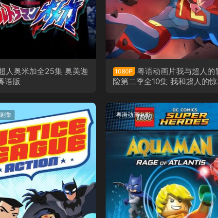
超人奥米加全25集 奥美迦
粤语动画片我与超人的
1080P
粤语版
险第二季全10集 我和超人的惊
冒险第二季粤语版
剧集
粤语动画电影