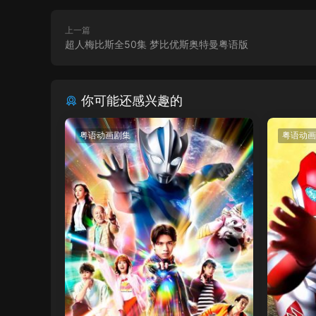
上一篇
超人梅比斯全50集 梦比优斯奥特曼粤语版
你可能还感兴趣的
粤语动画剧集
粤语动画