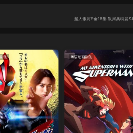
超人银河S全16集 银河奥特曼S
剧集
粤语动画剧集